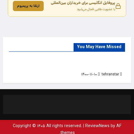
پروفایل انگلیسی برای خریداران بین‌المللی
ارتقا به پریمیوم
با عضویت طلایی فعال می‌شود
You May Have Missed
Trade Source
India
Countries
India Products Oct 2018 Magazine
۱۴۰۰-۱۱-۱۰
tehranstar
Copyright © ۱۴۰۵ All rights reserved.
|
ReviewNews
by AF
themes.