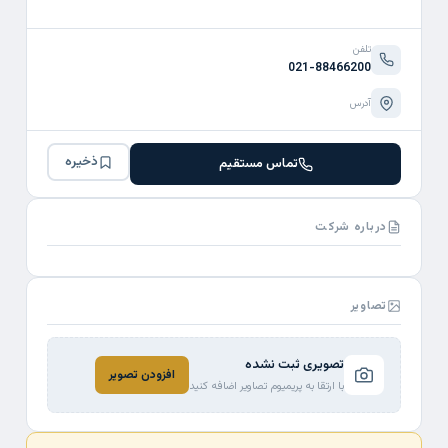
تلفن
021-88466200
آدرس
ذخیره
تماس مستقیم
درباره شرکت
تصاویر
تصویری ثبت نشده
افزودن تصویر
با ارتقا به پریمیوم تصاویر اضافه کنید