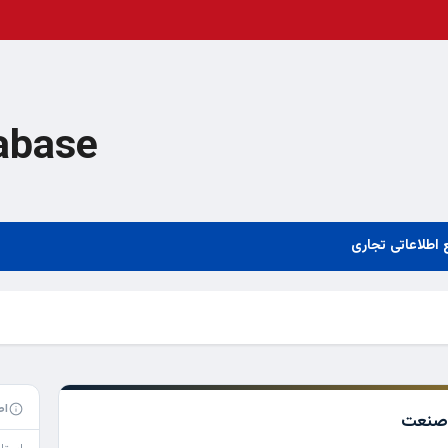
abase
 اطلاعاتی تجاری
اط
 صنعت