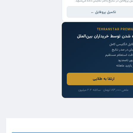
یل پروفایل در نتایج بالاتر نمایش داده می‌شوید
تکمیل پروفایل ←
TEHRANSTAR PREMI
 شدن توسط خریداران بین‌الملل
ایل انگلیسی کامل
یش در صدر نتایج
افت استعلام مستقیم
یر نامحدود
 بازدید ماهانه
ارتقا به طلایی
ماهی ۱۸۳,۰۰۰ تومان · سالانه ۲.۲ میلیون
Trade Source
India
Countries