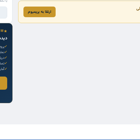
با تکم
لی
ارتقا به پریمیوم
UM
دیده
پروف
نما
دری
تصاو
آمار