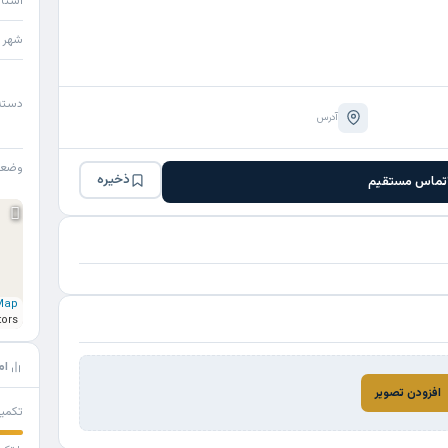
استا
شهر
دسته
آدرس
وضع
ذخیره
تماس مستقیم
Map
tors
ام
افزودن تصویر
تکمی