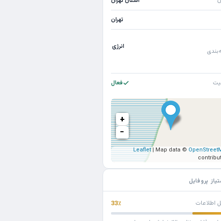
ن
استان تهران
تهران
انرژی
‌بندی
یت
فعال
+
−
Leaflet
| Map data ©
OpenStreet
contribu
تیاز پروفایل
ل اطلاعات
33٪