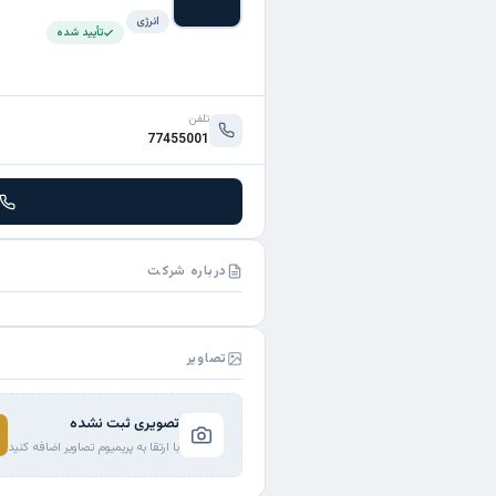
انرژی
تأیید شده
تلفن
77455001
درباره شرکت
تصاویر
تصویری ثبت نشده
با ارتقا به پریمیوم تصاویر اضافه کنید