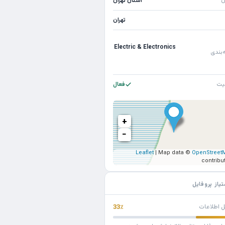
ن
استان تهران
تهران
Electric & Electronics
‌بندی
یت
فعال
+
−
Leaflet
| Map data ©
OpenStreet
contribu
تیاز پروفایل
ل اطلاعات
33٪