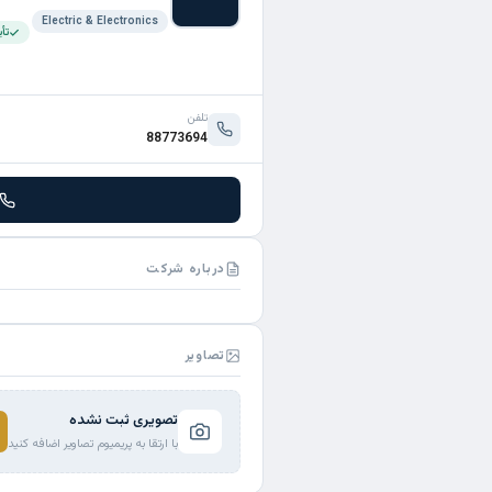
Electric & Electronics
تأ
تلفن
88773694
درباره شرکت
تصاویر
تصویری ثبت نشده
با ارتقا به پریمیوم تصاویر اضافه کنید