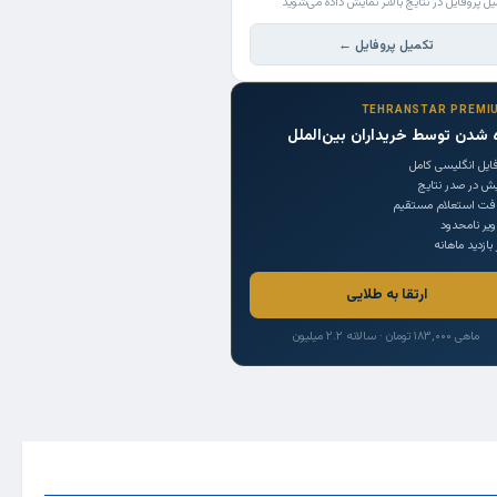
یل پروفایل در نتایج بالاتر نمایش داده می‌شوید
تکمیل پروفایل ←
TEHRANSTAR PREMI
 شدن توسط خریداران بین‌الملل
ایل انگلیسی کامل
یش در صدر نتایج
افت استعلام مستقیم
یر نامحدود
 بازدید ماهانه
ارتقا به طلایی
ماهی ۱۸۳,۰۰۰ تومان · سالانه ۲.۲ میلیون
Trade Source
India
Countries