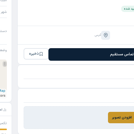
استا
یید شده
شهر
دسته
آدرس
وضع
ذخیره
تماس مستقیم
Map
tors
ام
افزودن تصویر
تکمی