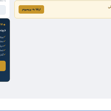
با تکم
لی
ارتقا به پریمیوم
UM
دیده
پروف
نما
دری
تصاو
آمار