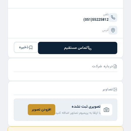
تلفن
(051)55225812
آدرس
ذخیره
تماس مستقیم
درباره شرکت
تصاویر
تصویری ثبت نشده
افزودن تصویر
با ارتقا به پریمیوم تصاویر اضافه کنید