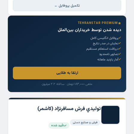
تکمیل پروفایل ←
TEHRANSTAR PREMIUM
دیده شدن توسط خریداران بین‌الملل
پروفایل انگلیسی کامل
نمایش در صدر نتایج
دریافت استعلام مستقیم
تصاویر نامحدود
آمار بازدید ماهانه
ارتقا به طلایی
ماهی ۱۸۳,۰۰۰ تومان · سالانه ۲.۲ میلیون
توليدي فرش مسافرنژاد (كاشمر)
فرش و صنایع دستی
تأیید شده