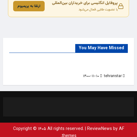
پروفایل انگلیسی برای خریداران بین‌المللی
ارتقا به پریمیوم
با عضویت طلایی فعال می‌شود
You May Have Missed
Trade Source
India
Countries
India Products Oct 2018 Magazine
۱۴۰۰-۱۱-۱۰
tehranstar
Copyright © ۱۴۰۵ All rights reserved.
|
ReviewNews
by AF
themes.