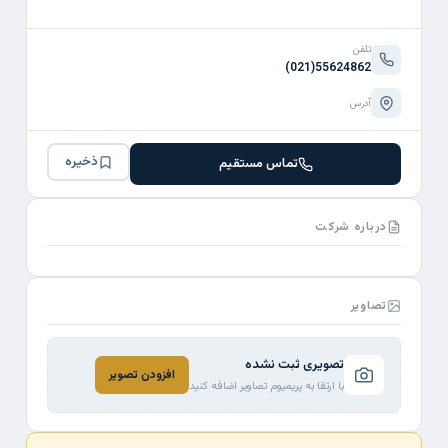
تلفن
(021)55624862
آدرس
ذخیره
تماس مستقیم
درباره شرکت
تصاویر
تصویری ثبت نشده
افزودن تصویر
با ارتقا به پریمیوم تصاویر اضافه کنید