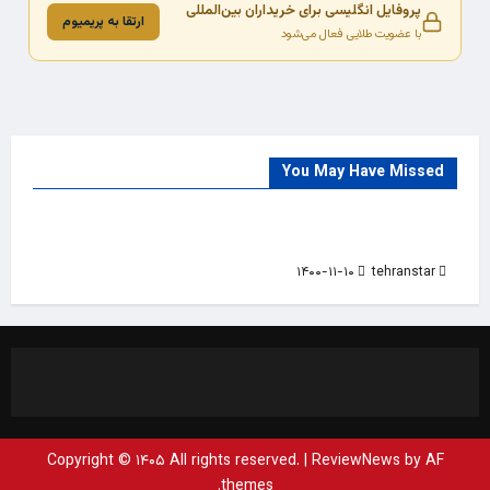
پروفایل انگلیسی برای خریداران بین‌المللی
ارتقا به پریمیوم
با عضویت طلایی فعال می‌شود
You May Have Missed
Trade Source
India
Countries
India Products Oct 2018 Magazine
۱۴۰۰-۱۱-۱۰
tehranstar
Copyright © ۱۴۰۵ All rights reserved.
|
ReviewNews
by AF
themes.