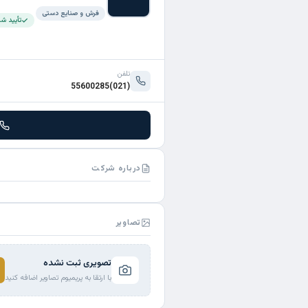
فرش و صنایع دستی
تأیید ش
تلفن
(021)55600285
درباره شرکت
تصاویر
تصویری ثبت نشده
با ارتقا به پریمیوم تصاویر اضافه کنید