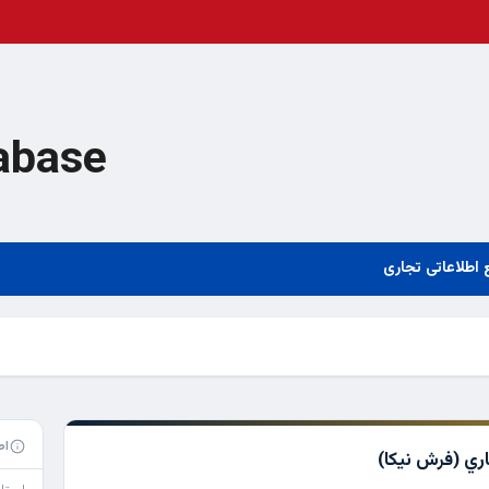
abase
 اطلاعاتی تجاری
اط
ي (فرش نيكا)