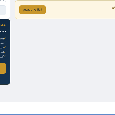
با تکم
لی
ارتقا به پریمیوم
UM
دیده
پروف
نما
دری
تصاو
آمار