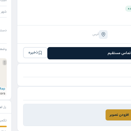
استا
ده
شهر
دسته
آدرس
وضع
ذخیره
تماس مستقیم
Map
tors
ام
افزودن تصویر
تکمی