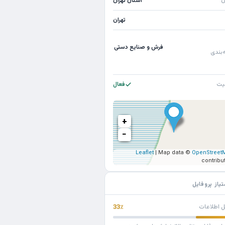
ن
استان تهران
تهران
فرش و صنایع دستی
‌بندی
یت
فعال
+
−
Leaflet
| Map data ©
OpenStreet
contribu
تیاز پروفایل
ل اطلاعات
33٪