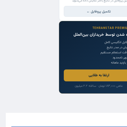
یل پروفایل در نتایج بالاتر نمایش داده می‌شوید
تکمیل پروفایل ←
TEHRANSTAR PREMI
 شدن توسط خریداران بین‌الملل
ایل انگلیسی کامل
یش در صدر نتایج
افت استعلام مستقیم
یر نامحدود
 بازدید ماهانه
ارتقا به طلایی
ماهی ۱۸۳,۰۰۰ تومان · سالانه ۲.۲ میلیون
Trade Source
India
Countries