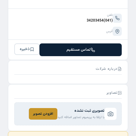
تلفن
(041)34203454
آدرس
ذخیره
تماس مستقیم
درباره شرکت
تصاویر
تصویری ثبت نشده
افزودن تصویر
با ارتقا به پریمیوم تصاویر اضافه کنید