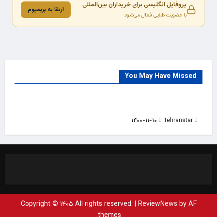
پروفایل انگلیسی برای خریداران بین‌المللی
ارتقا به پریمیوم
با عضویت طلایی فعال می‌شود
You May Have Missed
Trade Source
India
Countries
India Products Oct 2018 Magazine
۱۴۰۰-۱۱-۱۰
tehranstar
Copyright © ۱۴۰۵ All rights reserved.
|
ReviewNews
by AF
themes.