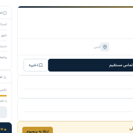
اط
استا
شهر
دسته
آدرس
وضع
تماس مستقیم
ذخیره
ام
تکمی
با تکم
لی
UM
ارتقا به پریمیوم