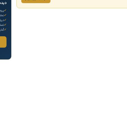
دیده
پروف
نما
دری
تصاو
آمار