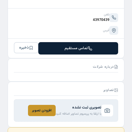
تلفن
43970439
آدرس
ذخیره
تماس مستقیم
درباره شرکت
تصاویر
تصویری ثبت نشده
افزودن تصویر
با ارتقا به پریمیوم تصاویر اضافه کنید