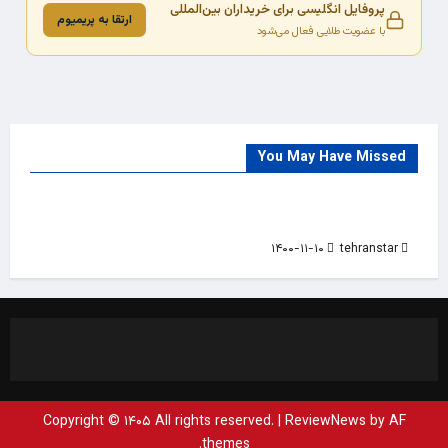
پروفایل انگلیسی برای خریداران بین‌المللی
ارتقا به پریمیوم
با عضویت طلایی فعال می‌شود
You May Have Missed
Trade Source
India
Countries
India Products Oct 2018 Magazine
۱۴۰۰-۱۱-۱۰
tehranstar
Copyright © ۱۴۰۵ All rights reserved.
|
ReviewNews
by AF
themes.