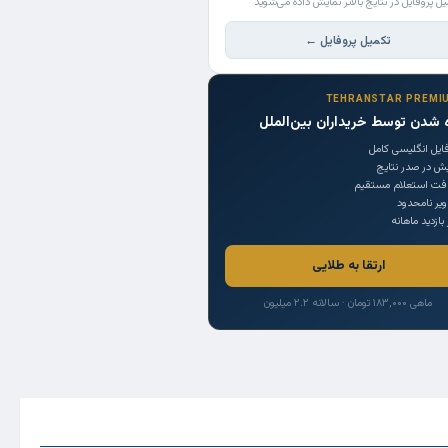
یل پروفایل در نتایج بالاتر نمایش داده می‌شوید
تکمیل پروفایل ←
TEHRANSTAR PREMI
 شدن توسط خریداران بین‌الملل
ایل انگلیسی کامل
یش در صدر نتایج
افت استعلام مستقیم
یر نامحدود
 بازدید ماهانه
ارتقا به طلایی
ماهی ۱۸۳,۰۰۰ تومان · سالانه ۲.۲ میلیون
Trade Source
India
Countries