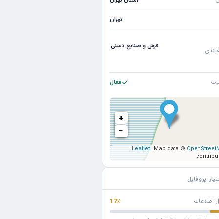
ن
استان تهران
تهران
فرش و صنایع دستی
‌بندی
یت
فعال
+
−
Leaflet
| Map data ©
OpenStreet
contribu
تیاز پروفایل
ل اطلاعات
17٪