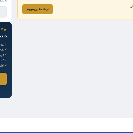
با تکم
لی
ارتقا به پریمیوم
UM
دیده
پروف
نما
دری
تصاو
آمار