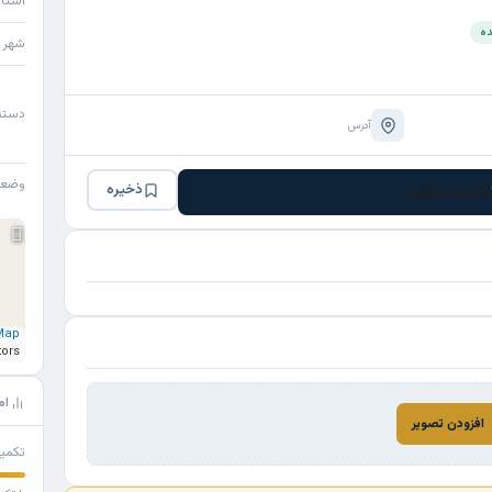
استا
ده
شهر
دسته
آدرس
وضع
ذخیره
تماس مستقیم
Map
tors
ام
افزودن تصویر
تکمی