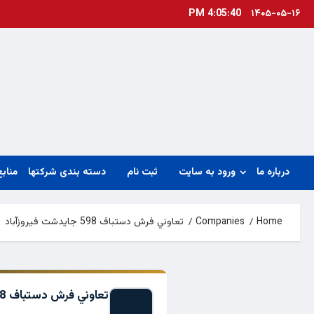
Ski
4:05:40 PM
۱۴۰۵-۰۵-۱۶
t
conten
درباره ما
ورود به سایت
ثبت نام
دسته بندی شرکتها
منابع
Home
Companies
تعاوني فرش دستباف 598 جايدشت فيروزآباد
تعاوني فرش دستباف 598 جايدشت فيروزآباد