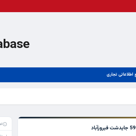
abase
 اطلاعاتی تجاری
اط