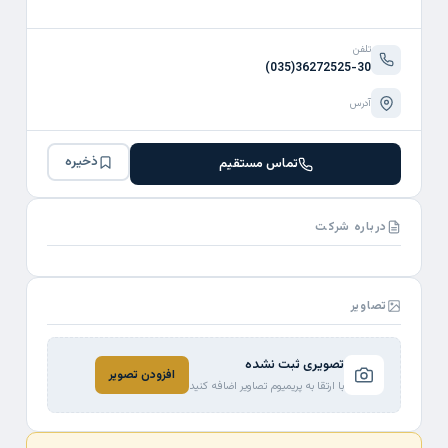
تلفن
(035)36272525-30
آدرس
ذخیره
تماس مستقیم
درباره شرکت
تصاویر
تصویری ثبت نشده
افزودن تصویر
با ارتقا به پریمیوم تصاویر اضافه کنید