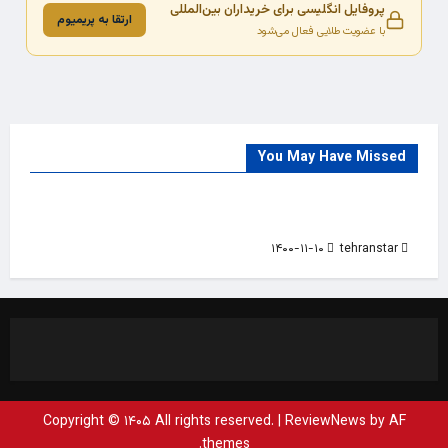
پروفایل انگلیسی برای خریداران بین‌المللی
ارتقا به پریمیوم
با عضویت طلایی فعال می‌شود
You May Have Missed
Trade Source
India
Countries
India Products Oct 2018 Magazine
۱۴۰۰-۱۱-۱۰
tehranstar
Copyright © ۱۴۰۵ All rights reserved.
|
ReviewNews
by AF
themes.