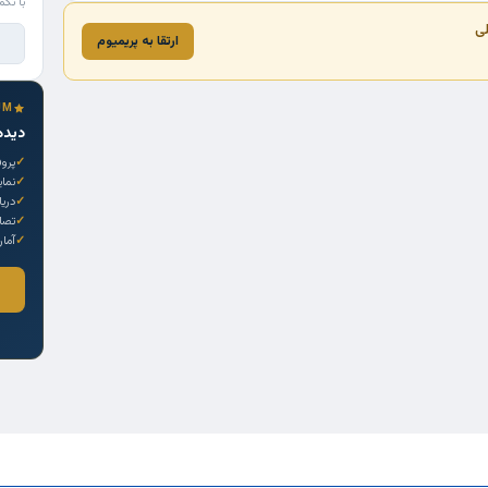
با تکم
لی
ارتقا به پریمیوم
UM
دیده
پروف
نما
دری
تصاو
آمار