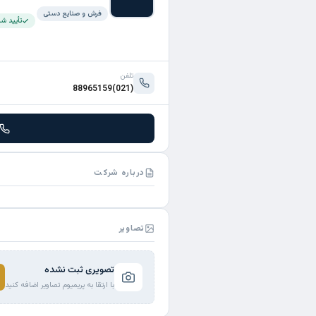
فرش و صنایع دستی
تأیید ش
تلفن
(021)88965159
درباره شرکت
تصاویر
تصویری ثبت نشده
با ارتقا به پریمیوم تصاویر اضافه کنید