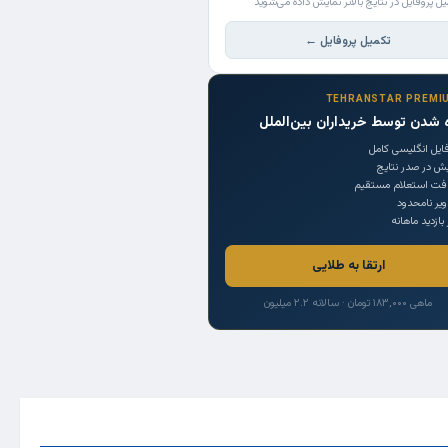
یل پروفایل در نتایج بالاتر نمایش داده می‌شوید
تکمیل پروفایل ←
TEHRANSTAR PREMI
 شدن توسط خریداران بین‌الملل
ایل انگلیسی کامل
یش در صدر نتایج
افت استعلام مستقیم
یر نامحدود
 بازدید ماهانه
ارتقا به طلایی
ماهی ۱۸۳,۰۰۰ تومان · سالانه ۲.۲ میلیون
Trade Source
India
Countries