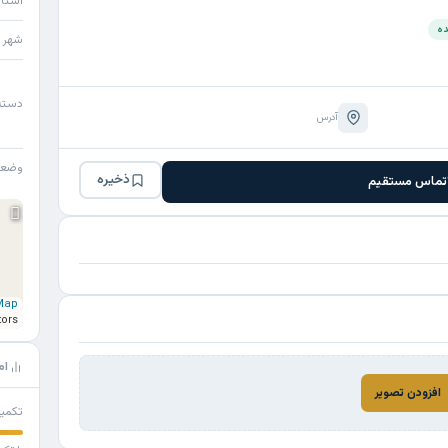
استا
ده
شهر
دسته
آدرس
وضع
ذخیره
تماس مستقیم
Map
tors
ام
افزودن تصویر
تکمی