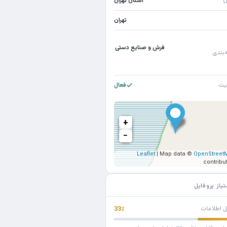
ن
استان تهران
تهران
فرش و صنایع دستی
‌بندی
یت
فعال
+
−
Leaflet
| Map data ©
OpenStreet
contribu
تیاز پروفایل
ل اطلاعات
33٪