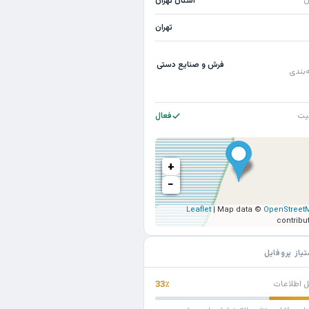
ن
استان تهران
تهران
فرش و صنایع دستی
‌بندی
یت
فعال
+
−
Leaflet
| Map data ©
OpenStreet
contribu
تیاز پروفایل
ل اطلاعات
33٪