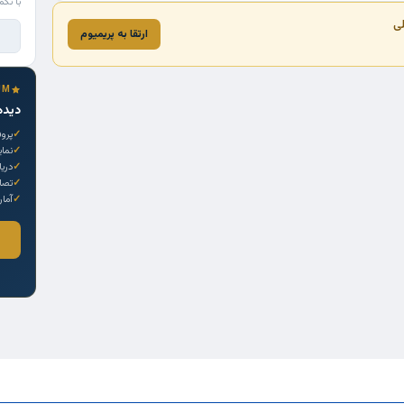
با تکم
لی
ارتقا به پریمیوم
UM
دیده
پروف
نما
دری
تصاو
آمار