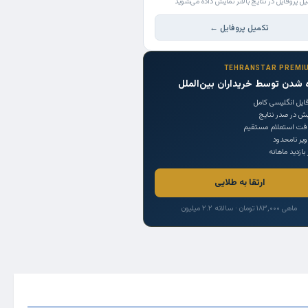
یل پروفایل در نتایج بالاتر نمایش داده می‌شوید
تکمیل پروفایل ←
TEHRANSTAR PREMI
 شدن توسط خریداران بین‌الملل
ایل انگلیسی کامل
یش در صدر نتایج
افت استعلام مستقیم
یر نامحدود
 بازدید ماهانه
ارتقا به طلایی
ماهی ۱۸۳,۰۰۰ تومان · سالانه ۲.۲ میلیون
Trade Source
India
Countries