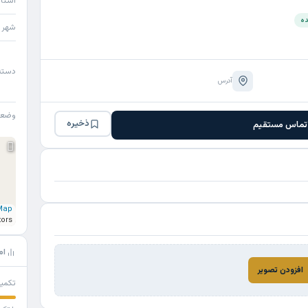
استا
ده
شهر
دسته
آدرس
وضع
ذخیره
تماس مستقیم
Map
tors
ام
افزودن تصویر
تکمی