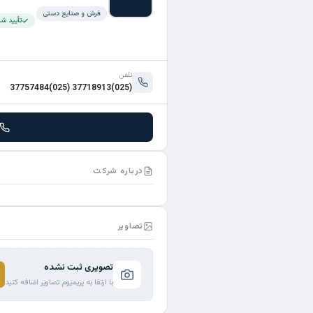
فرش و صنایع دستی
تأیید ش
تلفن
(025)37718913 (025)37757484
درباره شرکت
تصاویر
تصویری ثبت نشده
با ارتقا به پریمیوم تصاویر اضافه کنید