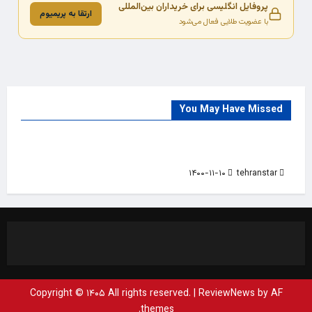
پروفایل انگلیسی برای خریداران بین‌المللی
ارتقا به پریمیوم
با عضویت طلایی فعال می‌شود
You May Have Missed
Trade Source
India
Countries
India Products Oct 2018 Magazine
۱۴۰۰-۱۱-۱۰
tehranstar
Copyright © ۱۴۰۵ All rights reserved.
|
ReviewNews
by AF
themes.