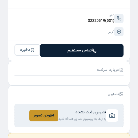
تلفن
(031)32220519
آدرس
ذخیره
تماس مستقیم
درباره شرکت
تصاویر
تصویری ثبت نشده
افزودن تصویر
با ارتقا به پریمیوم تصاویر اضافه کنید