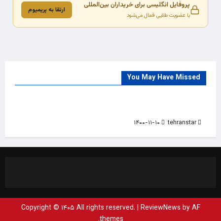
پروفایل انگلیسی برای خریداران بین‌المللی
ارتقا به پریمیوم
با عضویت طلایی فعال می‌شود
You May Have Missed
Trade Source
India
Countries
India Products Oct 2018 Magazine
۱۴۰۰-۱۱-۱۰
tehranstar
Copyright © ۱۴۰۵ All rights reserved.
|
ReviewNews
by AF
themes.