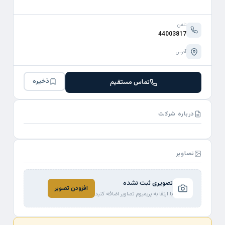
تلفن
44003817
آدرس
ذخیره
تماس مستقیم
درباره شرکت
تصاویر
تصویری ثبت نشده
افزودن تصویر
با ارتقا به پریمیوم تصاویر اضافه کنید