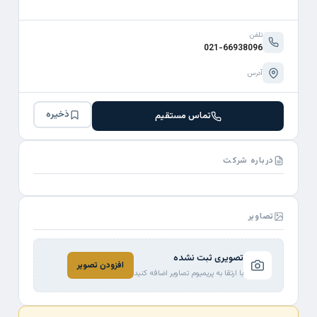
تلفن
021-66938096
آدرس
ذخیره
تماس مستقیم
درباره شرکت
تصاویر
تصویری ثبت نشده
افزودن تصویر
با ارتقا به پریمیوم تصاویر اضافه کنید