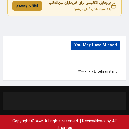
پروفایل انگلیسی برای خریداران بین‌المللی
ارتقا به پریمیوم
با عضویت طلایی فعال می‌شود
You May Have Missed
Trade Source
India
Countries
India Products Oct 2018 Magazine
۱۴۰۰-۱۱-۱۰
tehranstar
Copyright © ۱۴۰۵ All rights reserved.
|
ReviewNews
by AF
themes.