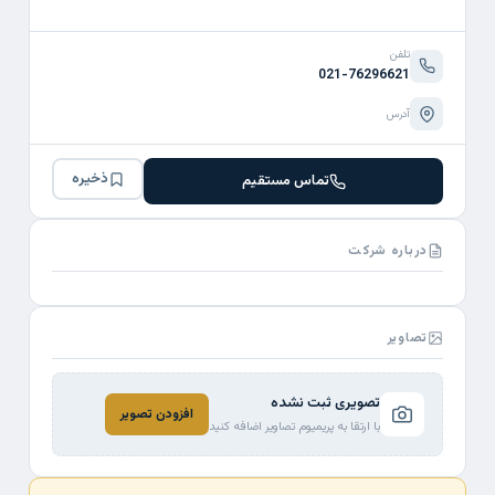
تلفن
021-76296621
آدرس
ذخیره
تماس مستقیم
درباره شرکت
تصاویر
تصویری ثبت نشده
افزودن تصویر
با ارتقا به پریمیوم تصاویر اضافه کنید