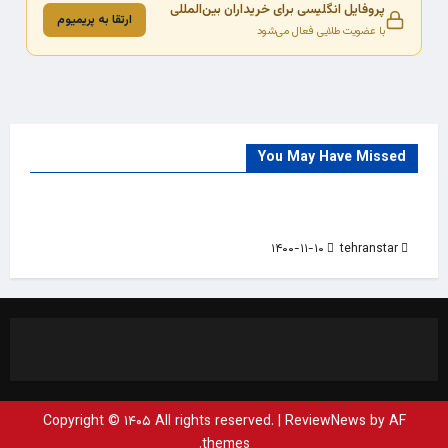
پروفایل انگلیسی برای خریداران بین‌المللی
ارتقا به پریمیوم
با عضویت طلایی فعال می‌شود
You May Have Missed
Trade Source
India
Countries
India Products Oct 2018 Magazine
۱۴۰۰-۱۱-۱۰
tehranstar
Copyright © ۱۴۰۵ All rights reserved.
|
ReviewNews
by AF
themes.