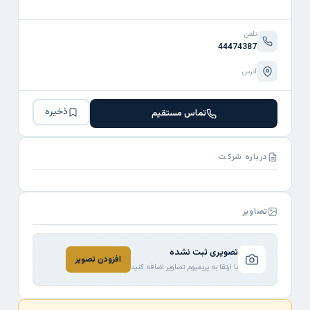
تلفن
44474387
آدرس
ذخیره
تماس مستقیم
درباره شرکت
تصاویر
تصویری ثبت نشده
افزودن تصویر
با ارتقا به پریمیوم تصاویر اضافه کنید