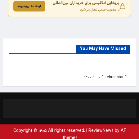
پروفایل انگلیسی برای خریداران بین‌المللی
ارتقا به پریمیوم
با عضویت طلایی فعال می‌شود
You May Have Missed
Trade Source
India
Countries
India Products Oct 2018 Magazine
۱۴۰۰-۱۱-۱۰
tehranstar
Copyright © ۱۴۰۵ All rights reserved.
|
ReviewNews
by AF
themes.