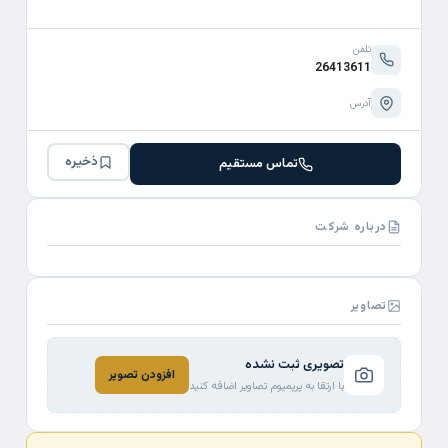
تلفن
26413611
آدرس
ذخیره
تماس مستقیم
درباره شرکت
تصاویر
تصویری ثبت نشده
افزودن تصویر
با ارتقا به پریمیوم تصاویر اضافه کنید