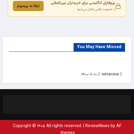
پروفایل انگلیسی برای خریداران بین‌المللی
ارتقا به پریمیوم
با عضویت طلایی فعال می‌شود
You May Have Missed
Trade Source
India
Countries
India Products Oct 2018 Magazine
۱۴۰۰-۱۱-۱۰
tehranstar
Copyright © ۱۴۰۵ All rights reserved.
|
ReviewNews
by AF
themes.